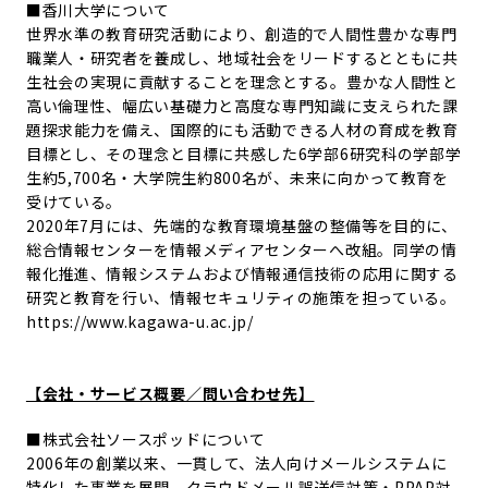
■香川大学について
世界水準の教育研究活動により、創造的で人間性豊かな専門
職業人・研究者を養成し、地域社会をリードするとともに共
生社会の実現に貢献することを理念とする。豊かな人間性と
高い倫理性、幅広い基礎力と高度な専門知識に支えられた課
題探求能力を備え、国際的にも活動できる人材の育成を教育
目標とし、その理念と目標に共感した6学部6研究科の学部学
生約5,700名・大学院生約800名が、未来に向かって教育を
受けている。
2020年7月には、先端的な教育環境基盤の整備等を目的に、
総合情報センターを情報メディアセンターへ改組。同学の情
報化推進、情報システムおよび情報通信技術の応用に関する
研究と教育を行い、情報セキュリティの施策を担っている。
https://www.kagawa-u.ac.jp/
【会社・サービス概要／問い合わせ先】
■株式会社ソースポッドについて
2006年の創業以来、一貫して、法人向けメールシステムに
特化した事業を展開。クラウドメール誤送信対策・PPAP対