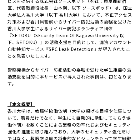
ビスを提供する株式会社ソースポッド（本社：東京都新宿
区、代表取締役社長：山本剛、以下 ソースポッド）は、国立
大学法人香川大学（以下 香川大学）において、不正アクセス
対策および香川県警察からサイバー防犯活動の委嘱を受けた
香川大学学生によるサイバー防犯ボランティア団体
『SETOKU（SEcurity Team Of Kagawa University 以
下、SETOKU）』の活動支援を目的として、漏洩アカウント
自動検知サービス『SPC Leak Detection』が導入されたこ
とを発表いたします。
警察機構からサイバー防犯活動の委嘱を受けた学生組織の活
動支援を目的に本サービスが導入された事例は、初となりま
す。
【本文概要】
香川大学は、教職学協働体制（大学の掲げる目標や仕事につ
いて、職員だけでなく、学生にも自発的に活動してもらう協
働体制）を敷くことによる業務の効率化およびセキュリティ
強化の推進に取り組んでおり、大学のセキュリティ強化だけ
ではなく、教職学協働の将来的なビジョンをもって学生組織