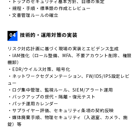
・トップのセキュリティ基本方針、目標の策定
・規程・手順・標準類の作成とレビュー
・文書管理ルールの確立
04
技術的・運用対策の実装
リスク対応計画に基づく現場の実装とエビデンス生成
・IAM強化（ロール整備、MFA、不要アカウント削除、権限
棚卸）
・EDR/ウイルス対策、暗号化
・ネットワークセグメンテーション、FW/IDS/IPS設定レビ
ュー
・ログ集中管理、監視ルール、SIEM/アラート運用
・バックアップの世代・隔離・復元テスト
・パッチ運用カレンダー
・サプライヤー評価、セキュリティ条項の契約反映
・媒体廃棄手順、物理セキュリティ（入退室、カメラ、施
錠）等