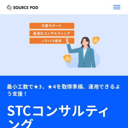
最小工数で★3、★4を取得準備、運用できるよ
う支援！
STCコンサルティ
ング