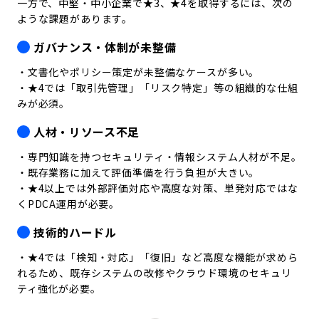
一方で、中堅・中小企業で★3、★4を取得するには、次の
ような課題があります。
ガバナンス・体制が未整備
・文書化やポリシー策定が未整備なケースが多い。
・★4では「取引先管理」「リスク特定」等の組織的な仕組
みが必須。
人材・リソース不足
・専門知識を持つセキュリティ・情報システム人材が不足。
・既存業務に加えて評価準備を行う負担が大きい。
・★4以上では外部評価対応や高度な対策、単発対応ではな
くPDCA運用が必要。
技術的ハードル
・★4では「検知・対応」「復旧」など高度な機能が求めら
れるため、既存システムの改修やクラウド環境のセキュリ
ティ強化が必要。