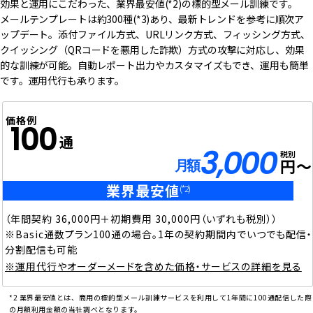
効果と運用にこだわった、業界最安値(*2)の標的型メール訓練です。
メールテンプレートは約300種(*3)あり、最新トレンドを参考に順次ア
ップデート。添付ファイル方式、URLリンク方式、フィッシング方式、
クイッシング（QRコードを悪用した詐欺）方式の攻撃に対応し、効果
的な訓練が可能。自動レポート出力やカスタマイズもでき、運用も簡単
です。運用代行も承ります。
価格例
100
通
3,000
税別
円～
月額
業界最安値
(*2)
（年間契約 36,000円＋初期費用 30,000円（いずれも税別））
※Basic通数プラン100通の場合。1年の契約期間内でいつでも配信・
分割配信も可能
※運用代行やオーダーメードを含めた価格・サービスの詳細を見る
*2 業界最安値とは、商用の標的型メール訓練サービスを利用して1年間に100通配信した際
の月額利用金額の当社調べとなります。