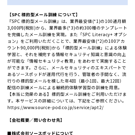
【SPC 標的型メール訓練 について】
『SPC 標的型メール訓練』は、業界最安値(*1)の100通月額
3,000円(税別)から、業界最多(*3)の約300種のテンプレート
を完備したメール訓練を実現。また「SPC Literacy+ オプシ
ョン」をご利用いただくことで、業界最安値(*2)の100アカ
ウント90,000円(税別)から「標的型メール訓練」による体験
学習と、それを補完する情報セキュリティ知識と意識の向上
が可能な「情報セキュリティ教育」をあわせて実施すること
ができます。さらに、メールセキュリティのエキスパートで
あるソースポッドが運用代行を行う、管理者の手間なく、流
行りの標的型メールを模した年4回（最小1回、最大12回）
配信の訓練メールによる継続的体験学習型の訓練を用意。
【本当に効果のある】標的型メール訓練をご利用いただけま
す。本サービスの詳細については、下記をご参照ください。
https://www.source-pod.co.jp/service/apt2/
【会社概要／問い合わせ先】
■株式会社ソースポッドについて