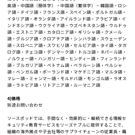
英語・中国語（簡体字）・中国語（繁体字）・韓国語・ロシ
ア語・ドイツ語・フランス語・スペイン語・ポルトガル語・
イタリア語・オランダ語・アイルランド語・アラビア語・イ
ンドネシア語・ウクライナ語・ウズベキスタン語・ウルドゥ
語・エストニア語・カタロニア語・ギリシャ語・クメール
語・グルジア語・クロアチア語・シンハラ語・スウェーデン
語・スロベニア語・スワヒリ語・セルビア語・タイ語・タガ
ログ語・チェコ語・デンマーク語・トルコ語・ネパール語・
ノルウェー語・ハンガリー語・ヒンディー語・フィンランド
語・ブルガリア語・ベトナム語・ベラルーシ語・ペルシャ
語・ベンガル語・ポーランド語・マケドニア語・マルタ語・
マレー語・ミャンマー語・モルドバ語・モンゴル語・ラオス
語・ラトビア語・リトアニア語・ルーマニア語
4)価格
別途お問い合わせ
ソースポッドでは、手間なく・効果的に・継続できる情報セ
キュリティ教育サービスをリーズナブルに提供することで、
組織の海外拠点や子会社等のサプライチェーンの従業員・職