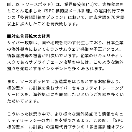
剛、以下 ソースポッド）は、業界最安値(*1)で、実施効果を
とことん追求した『SPC 標的型メール訓練』の運用代行プラ
ンの「多言語訓練オプション」において、対応言語を70言語
以上に拡大したことを発表致します。
■対応言語拡大の背景
サイバー攻撃は、国や地域を問わず発生しており、日本企業
の海外拠点においてもランサムウェア感染や不正アクセス、
情報漏洩等の被害が相次いでいます。企業のセキュリティリ
スクであるサプライチェーン攻撃の中には、このような海外
拠点を発端とするインシデントも多くみられます。
また、ソースポッドでは製造業をはじめとするお客様より、
標的型メール訓練を含むサイバーセキュリティトレーニング
サービスを、海外拠点にも展開したいというご相談を多くい
ただいています。
こういった状況の中で、より様々な海外拠点でも情報セキュ
リティリテラシーの向上を支援できるよう、この度、『SPC
標的型メール訓練』の運用代行プランの「多言語訓練オプシ