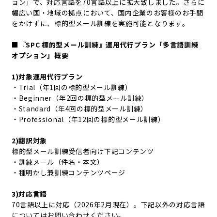
ョン」で、対応言語を70言語以上に拡大致しました。さらに
幅広い国・地域の拠点において、国内企業のお客様のお手間
をかけずに、標的型メール訓練を実施可能となります。
■『SPC 標的型メール訓練』運用代行プラン「多言語訓練
オプション」概要
1)対象運用代行プラン
・Trial（年1回の標的型メール訓練）
・Beginner（年2回の標的型メール訓練）
・Standard（年4回の標的型メール訓練）
・Professional（年12回の標的型メール訓練）
2)翻訳対象
標的型メール訓練受信者向け下記コンテンツ
・訓練メール（件名・本文）
・種明かし兼訓練コンテンツページ
3)対応言語
70言語以上に対応（2026年2月現在）。下記以外の対応言語
についてはお問い合わせください。