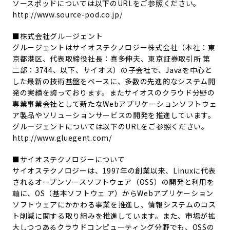
ソースポッドについては以下のURLをご参照ください。
http://www.source-pod.co.jp/
■株式会社グルージェント
グルージェントはサイオステクノロジー株式会社（本社：東
京都港区、代表取締役社長：喜多伸夫、東京証券取引所 第
二部：3744、以下、サイオス）の子会社で、Javaを中心と
した最新の技術基盤をベースに、多数の先進的なシステム開
発の実績を誇っております。またサイオスのクラウド分野の
専業事業会社として新たなWebアプリケーションソフトウェ
ア製品やソリューションサービスの開発を推進しています。
グル―ジェントについては以下のURLをご参照ください。
http://www.gluegent.com/
■サイオステクノロジーについて
サイオステクノロジーは、1997年の創業以来、Linuxに代表
されるオープンソースソフトウェア（OSS）の開発と利用を
軸に、OS（基本ソフトウェ ア）からWebアプリケーション
ソフトウェアにかかわる事業を推進し、情報システムのコス
ト削減に関する取り組みを推進しています。また、市場が拡
大しつつあるクラウドコンピューティング分野でも、OSSの