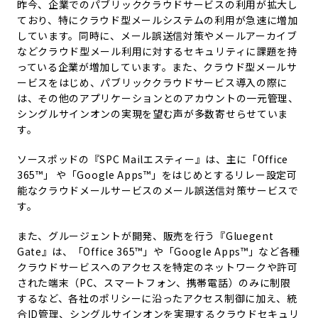
昨今、企業でのパブリッククラウドサービスの利用が拡大し
ており、特にクラウド型メールシステムの利用が急速に増加
しています。同時に、メール誤送信対策やメールアーカイブ
などクラウド型メール利用に対するセキュリティに課題を持
っている企業が増加しています。また、クラウド型メールサ
ービスをはじめ、パブリッククラウドサービス導入の際に
は、その他のアプリケーションとのアカウントの一元管理、
シングルサインオンの実現を望む声が多数寄せらせていま
す。
ソースポッドの『SPC Mailエスティー』は、主に「Office
365™」 や「Google Apps™」をはじめとするリレー設定可
能なクラウドメールサービスのメール誤送信対策サービスで
す。
また、グルージェントが開発、販売を行う『Gluegent
Gate』は、「Office 365™」や「Google Apps™」など各種
クラウドサービスへのアクセスを特定のネットワークや許可
された端末（PC、スマートフォン、携帯電話）のみに制限
するなど、各社のポリシーに沿ったアクセス制御に加え、統
合ID管理、シングルサインオンを実現するクラウドセキュリ