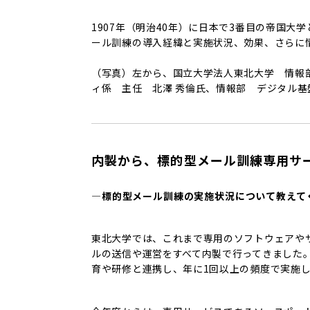
1907年（明治40年）に日本で3番目の帝国大
ール訓練の導入経緯と実施状況、効果、さらに情
（写真）左から、国立大学法人東北大学 情報
ィ係 主任 北澤 秀倫氏、情報部 デジタル基
内製から、標的型メール訓練専用サ
―標的型メール訓練の実施状況について教えて
東北大学では、これまで専用のソフトウェアや
ルの送信や運営をすべて内製で行ってきました
育や研修と連携し、年に1回以上の頻度で実施