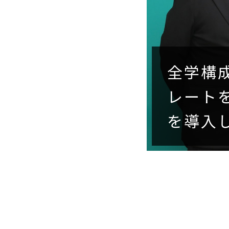
全学構
レート
を導入