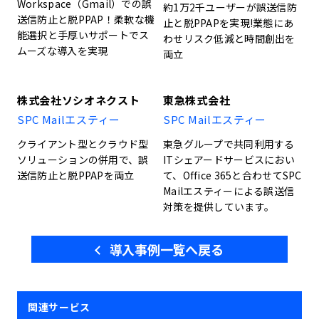
Workspace（Gmail）での誤
約1万2千ユーザーが誤送信防
送信防止と脱PPAP！柔軟な機
止と脱PPAPを実現!業態にあ
能選択と手厚いサポートでス
わせリスク低減と時間創出を
ムーズな導入を実現
両立
株式会社ソシオネクスト
東急株式会社
SPC Mailエスティー
SPC Mailエスティー
クライアント型とクラウド型
東急グループで共同利用する
ソリューションの併用で、誤
ITシェアードサービスにおい
送信防止と脱PPAPを両立
て、Office 365と合わせてSPC
Mailエスティーによる誤送信
対策を提供しています。
導入事例一覧へ戻る
関連サービス