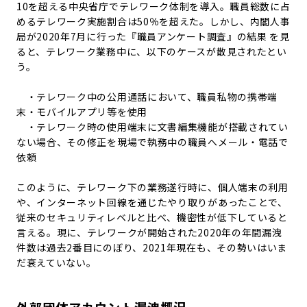
10を超える中央省庁でテレワーク体制を導入。職員総数に占
めるテレワーク実施割合は50％を超えた。しかし、内閣人事
局が2020年7月に行った『職員アンケート調査』の結果 を見
ると、テレワーク業務中に、以下のケースが散見されたとい
う。
・テレワーク中の公用通話において、職員私物の携帯端
末・モバイルアプリ等を使用
・テレワーク時の使用端末に文書編集機能が搭載されてい
ない場合、その修正を現場で執務中の職員へメール・電話で
依頼
このように、テレワーク下の業務遂行時に、個人端末の利用
や、インターネット回線を通じたやり取りがあったことで、
従来のセキュリティレベルと比べ、機密性が低下していると
言える。現に、テレワークが開始された2020年の年間漏洩
件数は過去2番目にのぼり、2021年現在も、その勢いはいま
だ衰えていない。
外郭団体アカウント漏洩概況