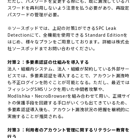
ただし、パスワードを変更する際にも、既に漏洩しているパ
スワードを再利用しないよう注意を払う必要があり、再設定
パスワードの管理が必要。
※ソースポッドでは、上記の対策1ができるSPC Leak
Detectionにて、全機能を使用できる Standard Editionを
はじめ、様々なプランをご用意しております。詳細は株式会
社ソースポッドまでお問い合わせください。
対策２：多要素認証の仕組みを導入する
法人・組織内システム、法人・組織が契約している外部サー
ビスでは、多要素認証を導入することで、アカウント漏洩時
も不正ログインを防ぐことが可能となる。ただし、最近では
フィッシングSMSリンクを用いた中間者攻撃や、
Modlishka・NecroBrowserを組み合わせて用い、正規サイ
トの保護手段を回避する手口がいくつも出てきているため、
多要素認証導入後も、アカウント漏洩状況の把握を継続的に
実施することが推奨され
る
。
対策３：利用者のアカウント管理に関するリテラシー教育を
行う