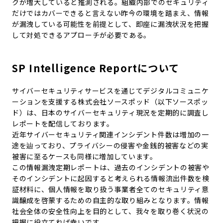
クが増大していると推測される。組織内部でのセキュリティ
だけではカバーできると言えない昨今の環境を踏まえ、情報
が漏洩している可能性を前提として、即座に漏洩状況を把握
して対処できるアプローチが必要である。
SP Intelligence Reportについて
サイバーセキュリティサービスを通じてデジタルコミュニケ
ーションを支援する株式会社ソースポッド（以下ソースポッ
ド）は、日本のサイバーセキュリティ現況を定期的に調査し
レポートを配信しております。
近年サイバーセキュリティ関連インシデント件数は増加の一
途を辿っており、プライバシーの侵害や金銭的被害などの実
被害に至るケースも同様に増加しています。
この情報漏洩定期レポートは、過去のインシデントの被害や
そのインシデントに起因すると考えられる情報流出件数を検
証材料に、個人情報を取り扱う事業者全てのセキュリティ意
識醸成を啓蒙するための自主的な取り組みとなります。情報
社会全体の安全性向上を目的として、我々を取り巻く状況の
把握に役立てれば幸いです。