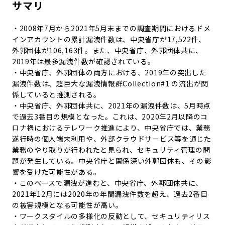
サマリ
・2008年7月から2021年5月末までの調査期間におけるドメ
インアカウントの累計漏洩件数は、中央省庁が17,522件、
外郭団体が106,163件。また、中央省庁、外郭団体共に、
2019年は最多漏洩件数が確認されている。
・中央省庁、外郭団体の両方における、2019年の突出した
漏洩件数は、超巨大な漏洩情報群Collection#1 の流出が関
係していると推測される。
・中央省庁、外郭団体共に、2021年の漏洩件数は、5月時点
で過去3番目の規模となった。これは、2020年2月以降のコ
ロナ禍におけるテレワーク推進により、中央省庁では、業務
遂行時の個人端末利用や、外部クラウドサービス等を通じた
業務のやり取りが行われたと見られ、セキュリティ管理の問
題が発生している。中央省庁と関係深い外郭団体も、その影
響を受けた可能性がある。
・このペースで漏洩が進むと、中央省庁、外郭団体共に、
2021年12月には2020年の年間漏洩件数を超え、過去2番目
の被害規模となる可能性が高い。
・ワークスタイルの多様化の反動として、セキュリティリス