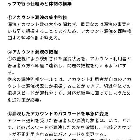
ップで行う仕組みと体制の構築
①アカウント漏洩の集中監視
漏洩アカウント数の大小を問わず、重要なのは漏洩の事実を
いち早く把握することであるため、アカウント漏洩を即時検
知する監視体制を整え
る
。
②アカウント漏洩の把握
①
の監視により検知された漏洩状況を、アカウント利用者と
管理者双方へ即座に連絡し、問題の把握を行えるようにす
る
。
従来の漏洩監視ツールでは、アカウント利用者が自身のアカ
ウントの漏洩状況しか把握することができず、組織全体での
把握スピードが遅れやすく、対応が後手に回ってしまうため
別途対策が必要。
③漏洩したアカウントのパスワードを早急に変更
アラート通知を受けた管理者及び漏洩対象者は、いつ、どこ
で、どのパスワードが漏洩したのかを確認し、当該アカウン
トが不正利用される前にパスワードを変更する。